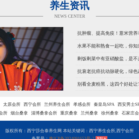
养生资讯
NEWS CENTER
抗肿瘤、提高免疫！薏米营养
水果不能和熟食一起吃，你知
剩饭剩菜中有亚硝酸盐，是不
抗衰老抗癌抗动脉硬化，绿色
别看全麦粉黑，这四个好处让T
太原会所
西宁会所
兰州养生会所
孝感会所
秦皇岛SPA
西安男士S
会所
烟台桑拿
淄博桑拿会所
重庆桑拿
兰州桑拿
徐州桑拿
石家庄会
版权所有：西宁莎合泰养生网 本站关键词：西宁养生会所,西宁会所
备案号：
豫ICP备2024091653号-2
51La