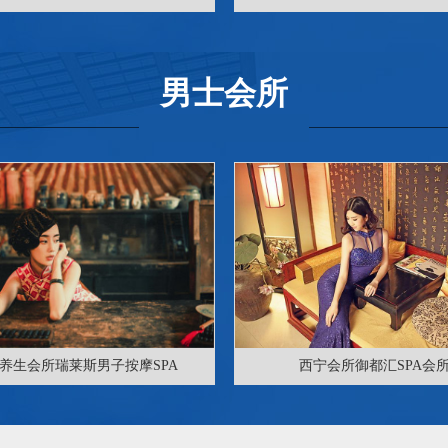
男士会所
养生会所瑞莱斯男子按摩SPA
西宁会所御都汇SPA会