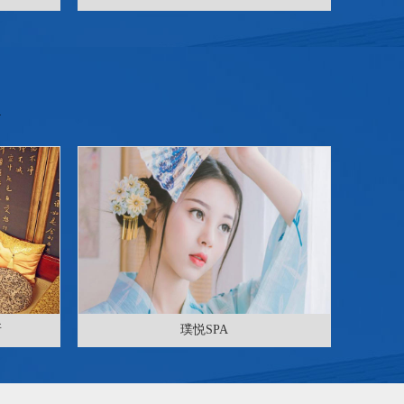
所
璞悦SPA