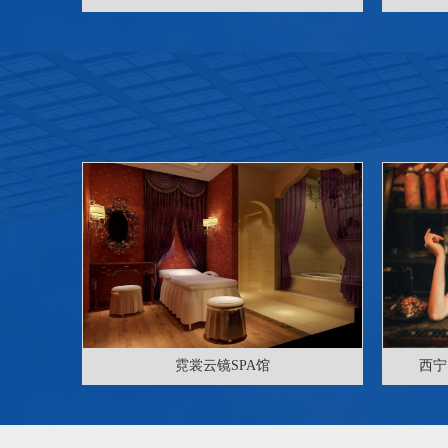
霓裳云镜SPA馆
西宁